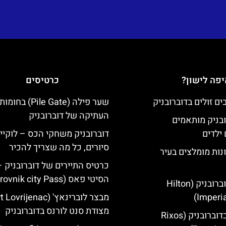
פה לישון?
כרטיסים
שער פילה (Pile Gate)
העתיקה של דוברובניק
ובניק מותאמים
ילדים
דוברובניק משחקי הכס – לוקיי
סיורים, כל מה שצריך להכיר
נות מומלצים בעיר
כרטיס התיירים של דוברובניק –
הסיטי פאס (Dubrovnik city Pass)
מלון הילטון דוברובניק (Hilton
Imperia
מצודת סנט לורנס בדוברובניק
מלון ריקסוס בדוברובניק (Rixos