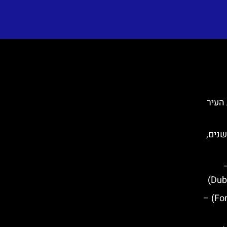
 בחומות העיר
שנים,
מבצר לוברינאץ' (Fort Lovrijenac) –