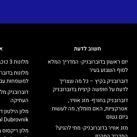
חשוב לדעת
אי
יום ראשון בדוברובניק- המדריך המלא
מלונות 3 כוכבים זולים בדוברובניק
לסוף השבוע בעיר
מלונות בדובר
דוברובניק בקיץ – כל מה שצריך
למשפחות עם 
לדעת על חופשה קיצית בדוברובניק
דוברובניק מלו
דוברובניק בחורף- מזג אוויר,
העתיקה
אטרקציות, האם מומלץ, מה לעשות
ביום גשום
l Dubrovnik)
מזג אוויר בדוברובניק- מתי להגיע?
המדריך המקיף