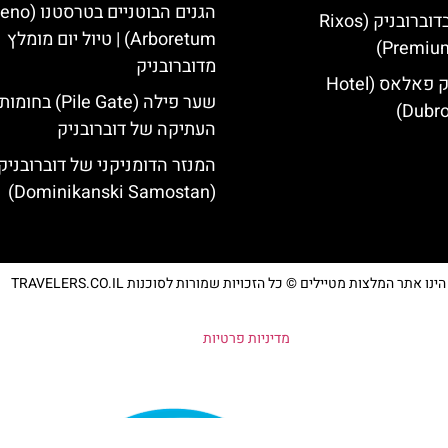
הגנים הבוטניים ב
מלון ריקסוס בדוברובניק (Rixos
Arboretum) | טיול יום מומלץ
Premium
מדוברובניק
מלון דוברובניק פאלאס (Hotel
שער פילה (Pile Gate)
Dubro
העתיקה של דוברובניק
המנזר הדומניקני של דוברובניק
(Dominikanski Samostan)
נו אתר המלצות מטיילים © כל הזכויות שמורות לסוכנות TRAVELERS.CO.IL
מדיניות פרטיות