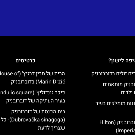
פה לישון?
כרטיסים
הבית של מרין דרזיץ' (se of
Marin Držić) בדוברובניק
ובניק מותאמים
ילדים
בעיר העתיקה של דוברובניק
נות מומלצים בעיר
בית הכנסת של דוברובניק
(brovačka sinagoga
מלון הילטון דוברובניק (Hilton
שצריך לדעת
Imperia