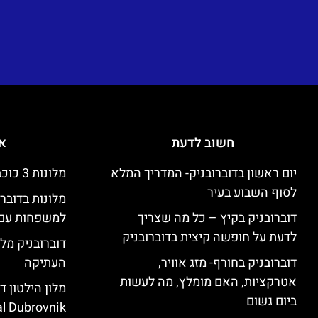
חשוב לדעת
אי
יום ראשון בדוברובניק- המדריך המלא
מלונות 3 כוכבים זולים בדוברובניק
לסוף השבוע בעיר
מלונות בדובר
דוברובניק בקיץ – כל מה שצריך
למשפחות עם 
לדעת על חופשה קיצית בדוברובניק
דוברובניק מלו
דוברובניק בחורף- מזג אוויר,
העתיקה
אטרקציות, האם מומלץ, מה לעשות
ביום גשום
l Dubrovnik)