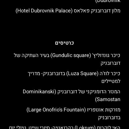
Dubrovnik)
מלון דוברובניק פאלאס (Hotel Dubrovnik Palace)
כרטיסים
כיכר גונדוליץ' (Gundulic square) בעיר העתיקה של
דוברובניק
כיכר לוז'ה (Luza Square) בדוברובניק- מדריך
למטיילים
המנזר הדומניקני של דוברובניק (Dominikanski
Samostan)
מזרקות אונופריו (Large Onofrio's Fountain)
בדוברובניק
האי לוקרום (Lokrum) בקרואטיה- סיורי שייט, טיולי יום