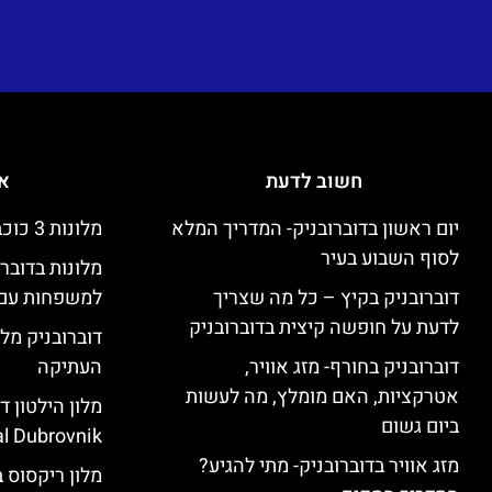
חשוב לדעת
אי
יום ראשון בדוברובניק- המדריך המלא
מלונות 3 כוכבים זולים בדוברובניק
לסוף השבוע בעיר
מלונות בדובר
דוברובניק בקיץ – כל מה שצריך
למשפחות עם 
לדעת על חופשה קיצית בדוברובניק
דוברובניק מלו
דוברובניק בחורף- מזג אוויר,
העתיקה
אטרקציות, האם מומלץ, מה לעשות
ביום גשום
l Dubrovnik)
מזג אוויר בדוברובניק- מתי להגיע?