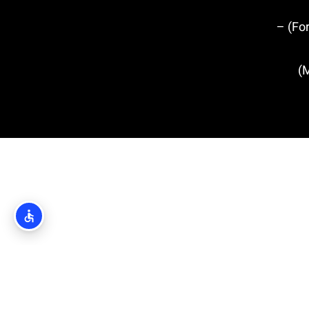
מבצר לוברינאץ' (Fort Lovrijenac) –
מגדל מינצ'טה (Minčeta Tower)