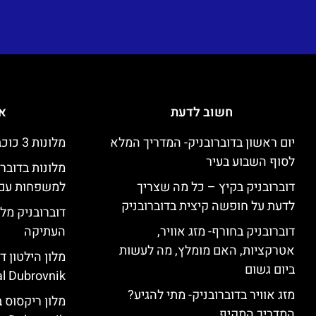
חשוב לדעת
אי
יום ראשון בדוברובניק- המדריך המלא
מלונות 3 כוכבים זולים בדוברובניק
לסוף השבוע בעיר
מלונות בדובר
דוברובניק בקיץ – כל מה שצריך
למשפחות עם 
לדעת על חופשה קיצית בדוברובניק
דוברובניק מלו
דוברובניק בחורף- מזג אוויר,
העתיקה
אטרקציות, האם מומלץ, מה לעשות
ביום גשום
l Dubrovnik)
מזג אוויר בדוברובניק- מתי להגיע?
המדריך המקיף