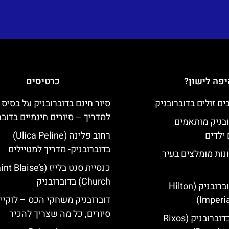
פה לישון?
כרטיסים
סיור חינם בדוברובניק על בסיס 
למדריך – סיורים חינמיים בדובר
ובניק מותאמים
ילדים
רחוב פלינה (Ulica Peline)
בדוברובניק- מדריך למטיילים
נות מומלצים בעיר
כנסיית סנט בלייז ( Blaise’s
Church) בדוברובניק
מלון הילטון דוברובניק (Hilton
Imperia
דוברובניק משחקי הכס – לוקיי
סיורים, כל מה שצריך להכיר
מלון ריקסוס בדוברובניק (Rixos