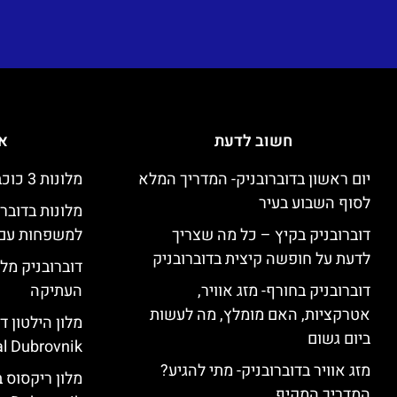
חשוב לדעת
אי
יום ראשון בדוברובניק- המדריך המלא
מלונות 3 כוכבים זולים בדוברובניק
לסוף השבוע בעיר
מלונות בדובר
דוברובניק בקיץ – כל מה שצריך
למשפחות עם 
לדעת על חופשה קיצית בדוברובניק
דוברובניק מלו
דוברובניק בחורף- מזג אוויר,
העתיקה
אטרקציות, האם מומלץ, מה לעשות
ביום גשום
l Dubrovnik)
מזג אוויר בדוברובניק- מתי להגיע?
המדריך המקיף