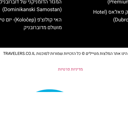
Premium
המנזר הדומניקני של דוברובניק
(Dominikanski Samostan)
מלון דוברובניק פאלאס (Hotel
Dubro
האי קולוצ'פ (Koločep)- יו
מושלם מדוברובניק
נו אתר המלצות מטיילים © כל הזכויות שמורות לסוכנות TRAVELERS.CO.IL
מדיניות פרטיות