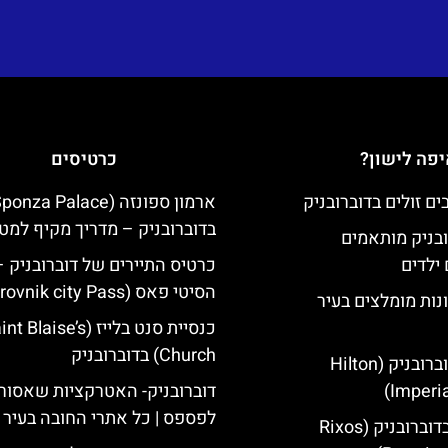
פה לישון?
כרטיסים
בדוברובניק – מדריך מקיף למטי
ובניק מותאמים
ילדים
כרטיס התיירים של דוברובניק –
הסיטי פאס (Dubrovnik city Pass)
נות מומלצים בעיר
כנסיית סנט בלייז ( Blaise’s
Church) בדוברובניק
מלון הילטון דוברובניק (Hilton
Imperia
דוברובניק- האטרקציות שאסור
לפספס | כל אתרי החובה בעיר
מלון ריקסוס בדוברובניק (Rixos