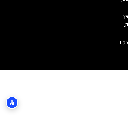
קרואטיה-
ק,
Large O