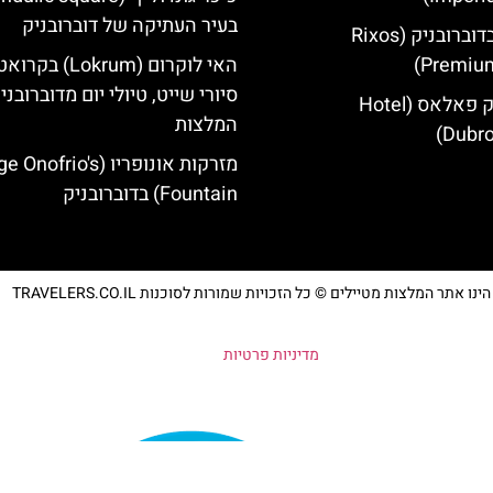
בעיר העתיקה של דוברובניק
מלון ריקסוס בדוברובניק (Rixos
Premium
האי לוקרום (Lokrum) ב
סיורי שייט, טיולי יום מדוברובני
מלון דוברובניק פאלאס (Hotel
המלצות
Dubro
מזרקות אונופריו (nofrio's
Fountain) בדוברובניק
נו אתר המלצות מטיילים © כל הזכויות שמורות לסוכנות TRAVELERS.CO.IL
מדיניות פרטיות