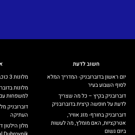
חשוב לדעת
אי
יום ראשון בדוברובניק- המדריך המלא
מלונות 3 כוכבים זולים בדוברובניק
לסוף השבוע בעיר
מלונות בדובר
דוברובניק בקיץ – כל מה שצריך
למשפחות עם 
לדעת על חופשה קיצית בדוברובניק
דוברובניק מלו
דוברובניק בחורף- מזג אוויר,
העתיקה
אטרקציות, האם מומלץ, מה לעשות
ביום גשום
l Dubrovnik)