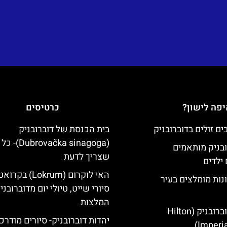
פה לישון?
כרטיסים
בית הכנסת של דוברובניק
(brovačka sinagoga
ובניק מותאמים
שצריך לדעת
ילדים
האי לוקרום (Lokrum) ב
נות מומלצים בעיר
סיורי שייט, טיולי יום מדוברובני
המלצות
מלון הילטון דוברובניק (Hilton
יהדות דוברובניק- סיורים מודרכ
Imperia