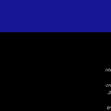
Du)- כל מה
קרואטיה-
ק,
ים