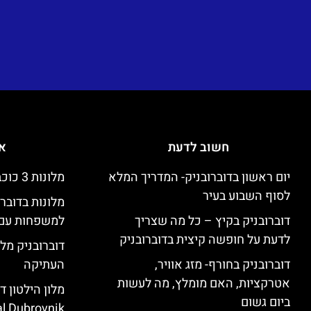
חשוב לדעת
אי
יום ראשון בדוברובניק- המדריך המלא
מלונות 3 כוכבים זולים בדוברובניק
לסוף השבוע בעיר
מלונות בדובר
דוברובניק בקיץ – כל מה שצריך
למשפחות עם 
לדעת על חופשה קיצית בדוברובניק
דוברובניק מלו
דוברובניק בחורף- מזג אוויר,
העתיקה
אטרקציות, האם מומלץ, מה לעשות
ביום גשום
l Dubrovnik)