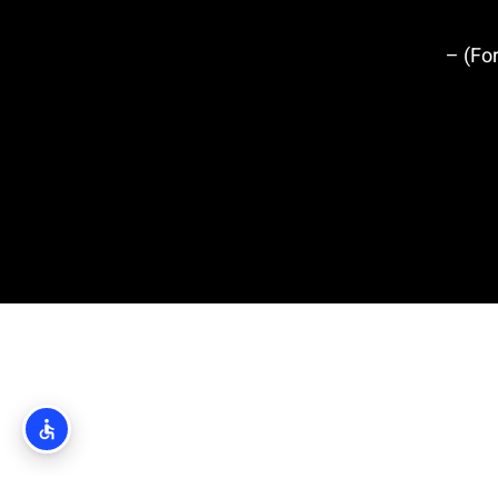
מבצר לוברינאץ' (Fort Lovrijenac) –