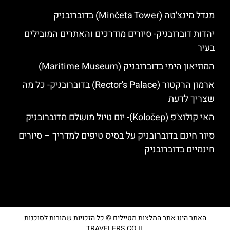
מגדל מינצ'טה (Minčeta Tower) בדוברובניק
יהדות דוברובניק- סיורים מודרכים והאתרים המובילים
בעיר
המוזיאון הימי בדוברובניק (Maritime Museum)
ארמון הרקטור (Rector's Palace) בדוברובניק- כל מה
שצריך לדעת
האי קולוצ'פ (Koločep)- יום טיול מושלם מדוברובניק
סיור חינם בדוברובניק על בסיס טיפים למדריך – סיורים
חינמיים בדוברובניק
האתר הינו אתר המלצות מטיילים © כל הזכויות שמורות לסוכנות
TRAVELERS.CO.IL