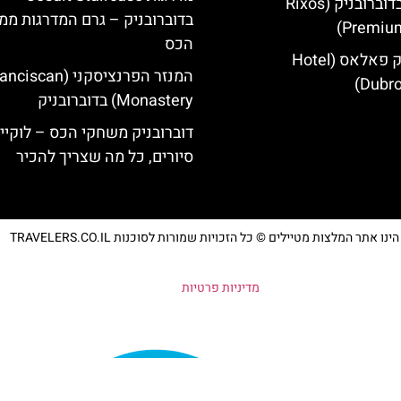
מלון ריקסוס בדוברובניק (Rixos
בדוברובניק – גרם המדרגות מ
Premium
הכס
מלון דוברובניק פאלאס (Hotel
המנזר הפרנציסקני (iscan
Dubro
Monastery) בדוברובניק
דוברובניק משחקי הכס – לוקיי
סיורים, כל מה שצריך להכיר
נו אתר המלצות מטיילים © כל הזכויות שמורות לסוכנות TRAVELERS.CO.IL
מדיניות פרטיות