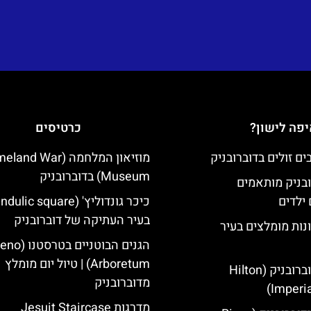
פה לישון?
כרטיסים
מוזיאון המלחמה (d War
Museum) בדוברובניק
ובניק מותאמים
ילדים
בעיר העתיקה של דוברובניק
נות מומלצים בעיר
הגנים הבוטניים ב
Arboretum) | טיול יום מומלץ
מלון הילטון דוברובניק (Hilton
מדוברובניק
Imperia
מדרגות Jesuit Staircase