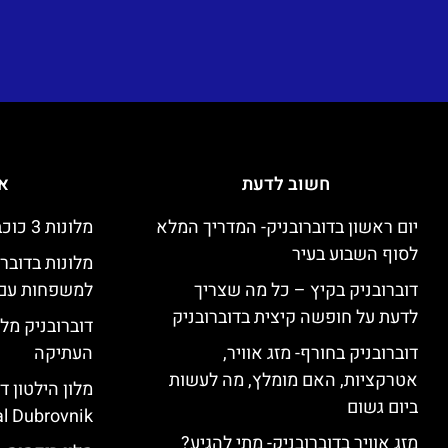
חשוב לדעת
אי
יום ראשון בדוברובניק- המדריך המלא
מלונות 3 כוכבים זולים בדוברובניק
לסוף השבוע בעיר
מלונות בדובר
דוברובניק בקיץ – כל מה שצריך
למשפחות עם 
לדעת על חופשה קיצית בדוברובניק
דוברובניק מלו
דוברובניק בחורף- מזג אוויר,
העתיקה
אטרקציות, האם מומלץ, מה לעשות
ביום גשום
l Dubrovnik)
מזג אוויר בדוברובניק- מתי להגיע?