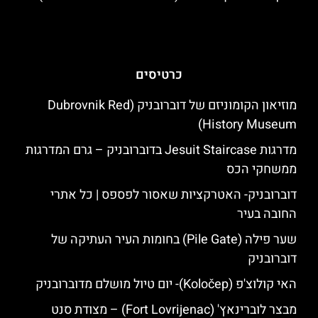
כרטיסים
מוזיאון הקומוניזם של דוברובניק (Dubrovnik Red
History Museum)
מדרגות Jesuit Staircase בדוברובניק – גרם המדרגות
ממשחקי הכס
דוברובניק- האטרקציות שאסור לפספס | כל אתרי
החובה בעיר
שער פילה (Pile Gate) בחומות העיר העתיקה של
דוברובניק
האי קולוצ'פ (Koločep)- יום טיול מושלם מדוברובניק
מבצר לוברינאץ' (Fort Lovrijenac) – מצודת סנט