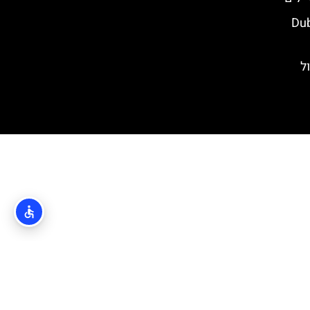
Dubrovn
ם טיול