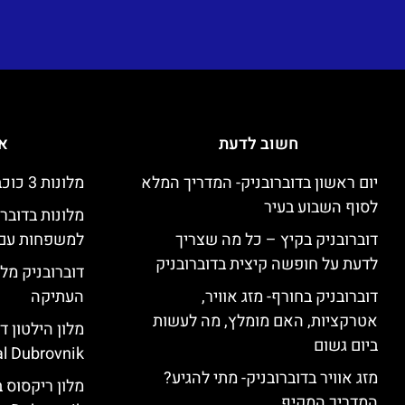
חשוב לדעת
אי
יום ראשון בדוברובניק- המדריך המלא
מלונות 3 כוכבים זולים בדוברובניק
לסוף השבוע בעיר
מלונות בדובר
דוברובניק בקיץ – כל מה שצריך
למשפחות עם 
לדעת על חופשה קיצית בדוברובניק
דוברובניק מלו
דוברובניק בחורף- מזג אוויר,
העתיקה
אטרקציות, האם מומלץ, מה לעשות
ביום גשום
l Dubrovnik)
מזג אוויר בדוברובניק- מתי להגיע?
המדריך המקיף