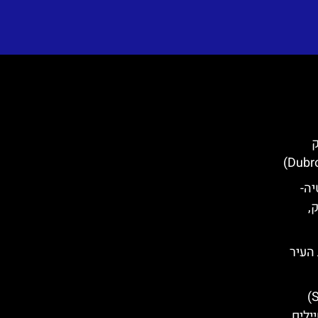
ק
קרואטיה-
ק,
 בחומות העיר
ארמון ספונזה (Sponza Palace)
ילים