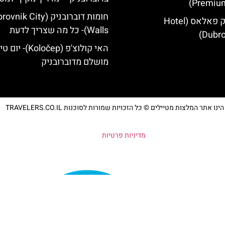
Premium
חומות דוברובניק (ik City
מלון דוברובניק פאלאס (Hotel
Walls)- כל מה שצריך לדעת
Dubro
האי קולוצ'פ (Koločep)- יו
מושלם מדוברובניק
נו אתר המלצות מטיילים © כל הזכויות שמורות לסוכנות TRAVELERS.CO.IL
מדיניות פרטיות