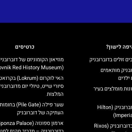
פה לישון?
כרטיסים
מוזיאון הקומוניזם של דוברובני
(Dubrovnik Red History Museum)
ובניק מותאמים
ילדים
האי לוקרום (Lokrum) ב
סיורי שייט, טיולי יום מדוברובני
נות מומלצים בעיר
המלצות
שער פילה (Pile Gate)
מלון הילטון דוברובניק (Hilton
העתיקה של דוברובניק
Imperia
מלון ריקסוס בדוברובניק (Rixos
בדוברובניק – מדריך מקיף למטי