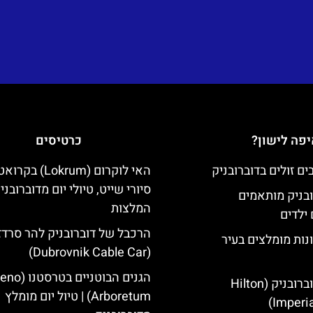
פה לישון?
כרטיסים
האי לוקרום (Lokrum) ב
סיורי שייט, טיולי יום מדוברובני
ובניק מותאמים
המלצות
ילדים
הרכבל של דוברובניק להר סרדז'
נות מומלצים בעיר
(Dubrovnik Cable Car)
הגנים הבוטניים ב
מלון הילטון דוברובניק (Hilton
Arboretum) | טיול יום מומלץ
Imperia