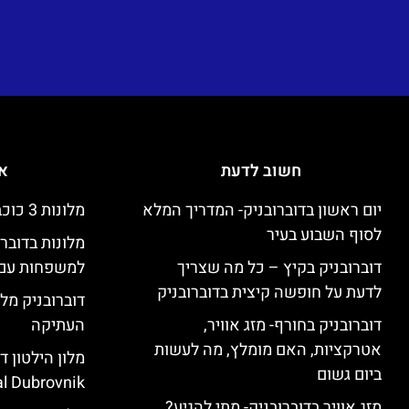
חשוב לדעת
אי
יום ראשון בדוברובניק- המדריך המלא
מלונות 3 כוכבים זולים בדוברובניק
לסוף השבוע בעיר
מלונות בדובר
דוברובניק בקיץ – כל מה שצריך
למשפחות עם 
לדעת על חופשה קיצית בדוברובניק
דוברובניק מלו
דוברובניק בחורף- מזג אוויר,
העתיקה
אטרקציות, האם מומלץ, מה לעשות
ביום גשום
l Dubrovnik)
מזג אוויר בדוברובניק- מתי להגיע?