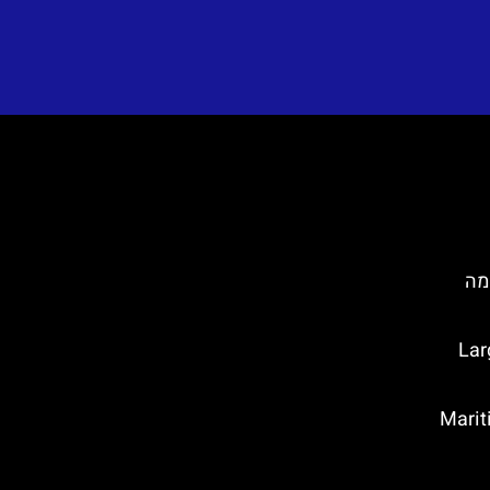
Du)- כל מה
Large O
 בדוברובניק (Maritime