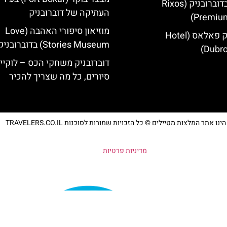
מלון ריקסוס בדוברובניק (Rixos
העתיקה של דוברובניק
Premium
מוזיאון סיפורי האהבה (Love
מלון דוברובניק פאלאס (Hotel
Stories Museum) בדוברובניק
Dubro
דוברובניק משחקי הכס – לוקיי
סיורים, כל מה שצריך להכיר
נו אתר המלצות מטיילים © כל הזכויות שמורות לסוכנות TRAVELERS.CO.IL
מדיניות פרטיות