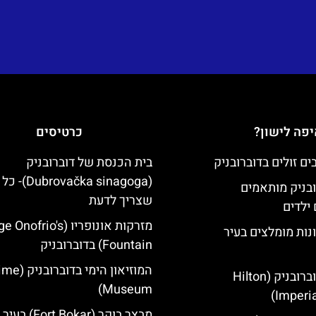
פה לישון?
כרטיסים
בית הכנסת של דוברובניק
(brovačka sinagoga
ובניק מותאמים
שצריך לדעת
ילדים
מזרקות אונופריו (nofrio's
נות מומלצים בעיר
Fountain) בדוברובניק
המוזיאון הימי
מלון הילטון דוברובניק (Hilton
Museum)
Imperia
מבצר בוקר (Fort Bokar) בעיר