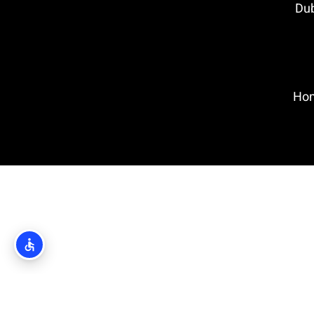
Dubrovn
Homelan