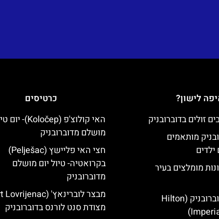
פה לישון?
כרטיסים
האי קולוצ'פ (Koločep)- יו
מושלם מדוברובניק
ובניק מותאמים
ילדים
חצי האי פליישץ (Pelješac)
בקרואטיה- טיול יום מושלם
נות מומלצים בעיר
מדוברובניק
מלון הילטון דוברובניק (Hilton
מצודת סנט לורנס בדוברובניק
Imperia