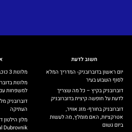
חשוב לדעת
אי
יום ראשון בדוברובניק- המדריך המלא
מלונות 3 כוכבים זולים בדוברובניק
לסוף השבוע בעיר
מלונות בדובר
דוברובניק בקיץ – כל מה שצריך
למשפחות עם 
לדעת על חופשה קיצית בדוברובניק
דוברובניק מלו
דוברובניק בחורף- מזג אוויר,
העתיקה
אטרקציות, האם מומלץ, מה לעשות
ביום גשום
l Dubrovnik)