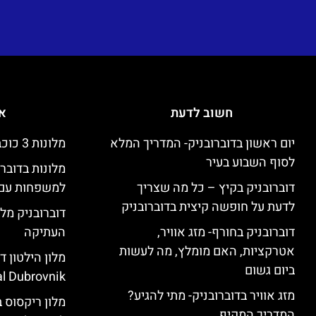
חשוב לדעת
אי
יום ראשון בדוברובניק- המדריך המלא
מלונות 3 כוכבים זולים בדוברובניק
לסוף השבוע בעיר
מלונות בדובר
דוברובניק בקיץ – כל מה שצריך
למשפחות עם 
לדעת על חופשה קיצית בדוברובניק
דוברובניק מלו
דוברובניק בחורף- מזג אוויר,
העתיקה
אטרקציות, האם מומלץ, מה לעשות
ביום גשום
l Dubrovnik)
מזג אוויר בדוברובניק- מתי להגיע?
המדריך המקיף