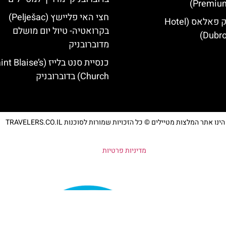
Premium
חצי האי פליישץ (Pelješac)
מלון דוברובניק פאלאס (Hotel
בקרואטיה- טיול יום מושלם
Dubro
מדוברובניק
כנסיית סנט בלייז ( Blaise’s
Church) בדוברובניק
נו אתר המלצות מטיילים © כל הזכויות שמורות לסוכנות TRAVELERS.CO.IL
מדיניות פרטיות