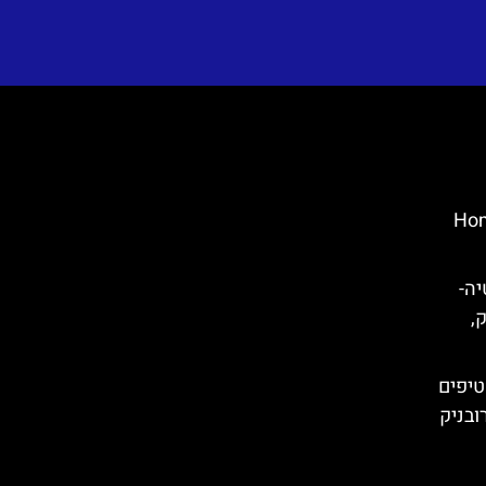
Homelan
קרואטיה-
ק,
טיפים
ובניק