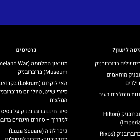
פה לישון?
כרטיסים
מוזיאון המלחמה (d War
Museum) בדוברובניק
ובניק מותאמים
ילדים
האי לוקרום (Lokrum) ב
סיורי שייט, טיולי יום מדוברובני
נות מומלצים בעיר
המלצות
סיור חינם בדוברובניק על בסיס 
מלון הילטון דוברובניק (Hilton
למדריך – סיורים חינמיים בדובר
Imperia
כיכר לוז'ה (Luza Square)
מלון ריקסוס בדוברובניק (Rixos
בדוברובניק- מדריך למטיילים