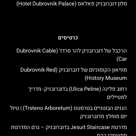
מלון דוברובניק פאלאס (Hotel Dubrovnik Palace)
כרטיסים
הרכבל של דוברובניק להר סרדז' (Dubrovnik Cable
Car)
מוזיאון הקומוניזם של דוברובניק (Dubrovnik Red
History Museum)
רחוב פלינה (Ulica Peline) בדוברובניק- מדריך
למטיילים
הגנים הבוטניים בטרסטנו (Trsteno Arboretum) | טיול
יום מומלץ מדוברובניק
מדרגות Jesuit Staircase בדוברובניק – גרם המדרגות
ממשחקי הכס