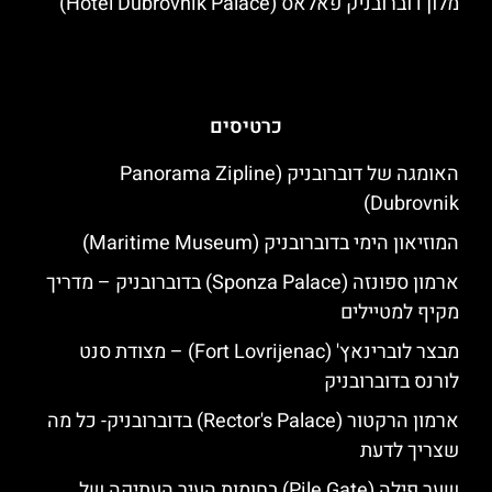
מלון דוברובניק פאלאס (Hotel Dubrovnik Palace)
כרטיסים
האומגה של דוברובניק (Panorama Zipline
Dubrovnik)
המוזיאון הימי בדוברובניק (Maritime Museum)
ארמון ספונזה (Sponza Palace) בדוברובניק – מדריך
מקיף למטיילים
מבצר לוברינאץ' (Fort Lovrijenac) – מצודת סנט
לורנס בדוברובניק
ארמון הרקטור (Rector's Palace) בדוברובניק- כל מה
שצריך לדעת
שער פילה (Pile Gate) בחומות העיר העתיקה של