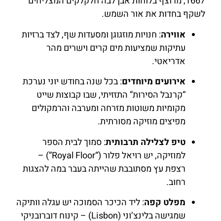
1667, מרוצף בלוחות אבן לבה חלקלקים המצליחים
לשקף בחדות את אור השמש.
אווירה
: חנויות מוזגוגן ומסעדות שף, לצד ברזיות
עתיקות שמציעות מים קרים וישרים מהר
אדריאטי.
אירועים מיוחדים
: בכל שנה בחודש יוני נערכת
“קרנבל הסירות” התזזיתי, שבו קבוצות שייט
מקומיות משוטות מזרחה ומערבה והרמקולים
מפיצים מוזיקה מסורתית.
טיפ לצלילה תרבותית
: סמוך לבית הספר
למוזיקה, יש רויאל פלור (“Royal Floor”) –
רצפת עץ מסתובבת שהייתה בעבר במה להצגות
רחוב.
מפלט קפה
: ליד הכיכר הסמוכה יש עגלה וותיקה
שמגישה בלינצ’וני (Lisbon) – קינוח דוברובניקי