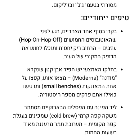
מסורתי בטעמי גוג’י ובזיליקום.
טיפים ייחודיים:
בקרו בסוף אחר הצהריים, רגע לפני
שהאוטובוסים החמושים (Hop-On-Hop-Off)
עוזבים – הרחוב ריק יחסית ותוכלו לחוש את
הדופק המקורי של העיר.
בחלקו האמצעי יש חפיר אבן קטן שנקרא
“מודנה” (Moderna) – מצאו אותו, קפצו על
אחת המאונקות (small benches) ותרגישו
כאילו אתם פרקים מספר היסטוריה.
ליד הפינה עם הפסלים הבארוקיים מסתתר
משקה קפה קרמי (cold brew) שמכינים בעגלת
קפה מקומית – תערובת תמר מרעננת מאוד
בשעות החמות.