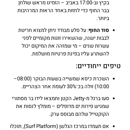
בקיץ וב-17:00 באביב – הזמינו מראש שולחן
בבר החוף כדי לחזות באחד הראות המרהיבות
ביותר.
סוד החוף
: על סלע מבודד ניתן למצוא חריטת
לבבות ישנה, שהשאירו זוגות מקומיים לפני
עשרות שנים – מי שמזהה את המיקום יכול
להשתרע עליו בפינת פרטיות מושלמת.
טיפים ייחודיים:
השכרת כיסא שמשייה בשעות הבוקר (08:00–
10:00) זולה בכ־30% לעומת אחר הצהריים.
סעו ברגל מ-Jetty הקטן ותמצאו לידו בר מסתורי
שמגיש פירות ים מדופלים – מומלץ לנסות את
הקוקטייל שלהם מבוסס ערק.
אם תעמדו במרכז הגלשן (Surf Platform), תוכלו