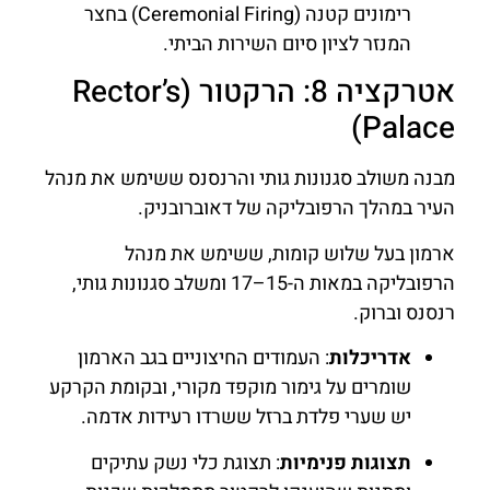
רימונים קטנה (Ceremonial Firing) בחצר
המנזר לציון סיום השירות הביתי.
אטרקציה 8: הרקטור (Rector’s
Palace)
מבנה משולב סגנונות גותי והרנסנס ששימש את מנהל
העיר במהלך הרפובליקה של דאוברובניק.
ארמון בעל שלוש קומות, ששימש את מנהל
הרפובליקה במאות ה-15–17 ומשלב סגנונות גותי,
רנסנס וברוק.
אדריכלות
: העמודים החיצוניים בגב הארמון
שומרים על גימור מוקפד מקורי, ובקומת הקרקע
יש שערי פלדת ברזל ששרדו רעידות אדמה.
תצוגות פנימיות
: תצוגת כלי נשק עתיקים