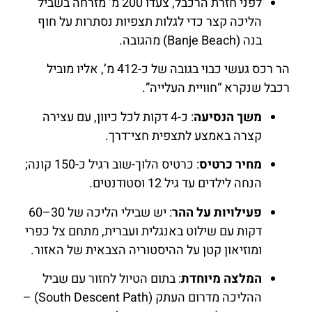
לפני חזרת הרכבל, צעדו 200 מ’ מזרחה בשביל
הליכה קצר כדי לגלות תצפיות נסתרות על חוף
בנה (Banje Beach) מהגובה.
הר רכס געשי כבוי בגובה של כ-412 מ’, אליו מוביל
רכבל שנקרא “חוויית העלייה”.
משך הנסיעה
: כ-4 דקות לכל כיוון, עם עצירה
קצרה באמצע לתצפית חצי־דרך.
מחיר כרטיס
: כרטיס הלוך-שוב רגיל כ-150 קונה;
הנחה לילדים עד גיל 12 וסטודנטים.
פעילויות על ההר
: יש שבילי הליכה של 30–60
דקות עם שילוט באנגלית ועברית, מתחם צל כפרי
ומוזיאון קטן על ההיסטוריה הצבאית של האזור.
המלצה מיוחדת
: בתום הטיול לחזור עם שביל
ההליכה מדרום העתק (South Descent Path) –