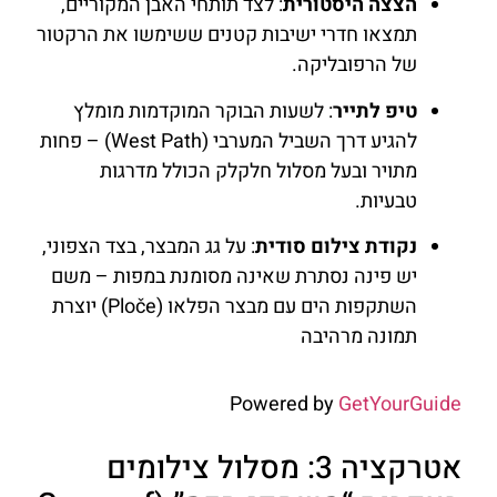
הצצה היסטורית
: לצד תותחי האבן המקוריים,
תמצאו חדרי ישיבות קטנים ששימשו את הרקטור
של הרפובליקה.
טיפ לתייר
: לשעות הבוקר המוקדמות מומלץ
להגיע דרך השביל המערבי (West Path) – פחות
מתויר ובעל מסלול חלקלק הכולל מדרגות
טבעיות.
נקודת צילום סודית
: על גג המבצר, בצד הצפוני,
יש פינה נסתרת שאינה מסומנת במפות – משם
השתקפות הים עם מבצר הפלאו (Ploče) יוצרת
תמונה מרהיבה
Powered by
GetYourGuide
אטרקציה 3: מסלול צילומים