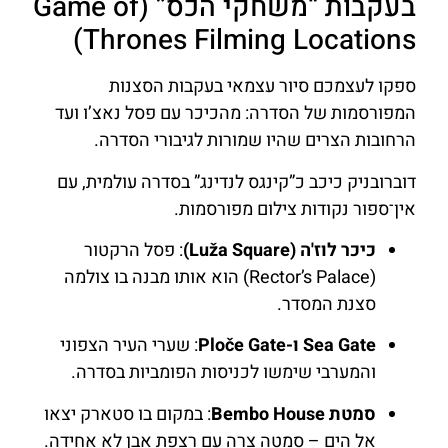
בעקבות “משחקי הכס” (Game of
Thrones Filming Locations)
ספקו לעצמכם סיור עצמאי בעקבות הסצנות
המפורסמות של הסדרה: מהכיכר עם פסל נאצ’ו ועד
הרחובות הצרים שהיו שמורות לגיבורי הסדרה.
דוברובניק כיכב כ”קינגס לנדינג” בסדרה עולמית, עם
אין־ספור נקודות צילום מפורסמות.
כיכר לוז'ה (Luža Square)
: פסל הרקטור
(Rector’s Palace) הוא אותו מבנה בו צולמה
סצנת המסדר.
Sea Gate ו-Ploče Gate
: שערי העיר הצפוני
והמערבי שימשו לכניסות הפומביות בסדרה.
סמטת Bembo House
: במקום בו סטארק יצאו
אל הים – סמטה צרה עם רצפת אבן לא אחידה.